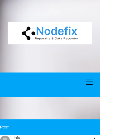
google-site-verification: google5977260835702fca.html google-site-
verification: google5977260835702fca.html
Post
info