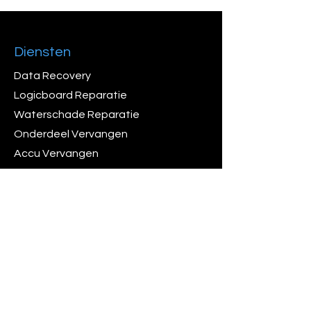
Diensten
Data Recovery
Logicboard Reparatie
Waterschade Reparatie
Onderdeel Vervangen
Accu Vervangen
Algemene Voorwaarden
Veelgestelde vragen
Verzendinformatie
Openingtijden
Ma - Vri: 09:30 - 17:30
Za: Op Afspraak
Bedrijfsinformatie