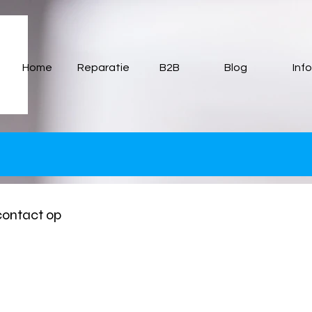
835702fca.html
Home
Reparatie
B2B
Blog
Info
contact op