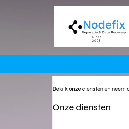
google-site-verification: google5977260835702fca.html google-site-verification: google5977260
Sinds
2008
Bekijk onze diensten en neem 
Onze diensten