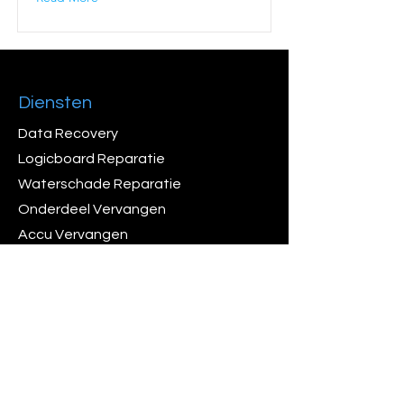
Diensten
Data Recovery
Logicboard Reparatie
Waterschade Reparatie
Onderdeel Vervangen
Accu Vervangen
Algemene Voorwaarden
Veelgestelde vragen
Verzendinformatie
Openingtijden
Ma - Vri: 09:30 - 17:30