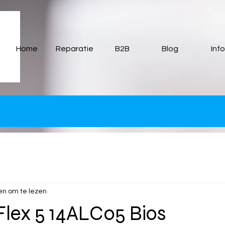
835702fca.html
Home
Reparatie
B2B
Blog
Info
en om te lezen
lex 5 14ALC05 Bios