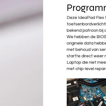
Program
Deze IdeaPad Flex 5
toetsenbordverlicht
bekend patroon bij 
We hebben de BIOS-
originele data hebb
met behoud van seri
startte direct weer 
Laptop die niet mee
met chip-level repar