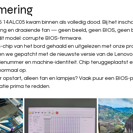
mering
 14ALC05 kwam binnen als volledig dood. Bij het inscha
ing en draaiende fan — geen beeld, geen BIOS, geen b
dit model: corrupte BIOS-firmware.
chip van het bord gehaald en uitgelezen met onze pr
en we gepatcht met de nieuwste versie van de Lenovo-
enummer en machine-identiteit. Chip teruggeplaatst e
normaal op.
r opstart, alleen fan en lampjes? Vaak puur een BIOS-
atie prima te redden. 