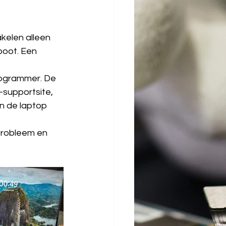
kelen alleen 
oot. Een 
ogrammer. De 
supportsite, 
n de laptop 
probleem en 