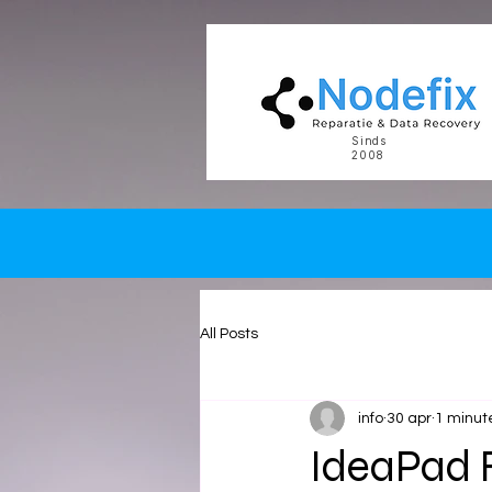
google-site-verification: google5977260835702fca.html google-site-verification: google5977260
Sinds
2008
All Posts
info
30 apr
1 minut
IdeaPad F