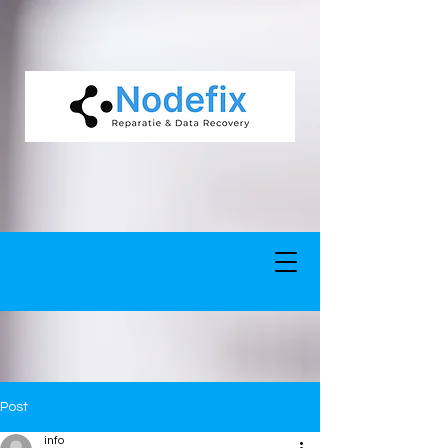
google-site-verification: google5977260835702fca.html google-site-
verification: google5977260835702fca.html
Post
info