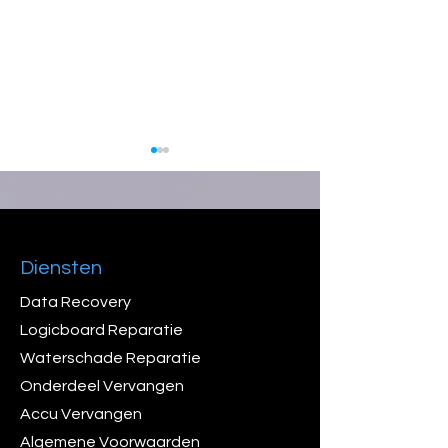
Diensten
Data Recovery
iMac 24'' A2438 Data
Macbook Air 15''
Recovery & Logicboard
Logicboard Repa
Logicboard Reparatie
Reparatie
Data Recovery
Waterschade Reparatie
Onderdeel Vervangen
Accu Vervangen
Algemene Voorwaarden