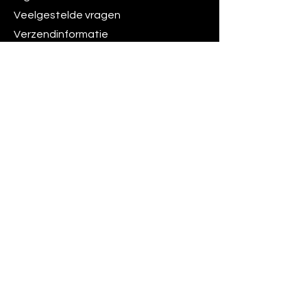
Veelgestelde vragen
Verzendinformatie
Openingtijden
Ma - Vri: 09:30 - 17:30
Za: Op Afspraak
Bedrijfsinformatie
Kvk 2731.95.59
BTW 47.47.08.640.B.01
Kvk
Contact
President Kennedylaan 19, 2517
JK Den Haag
Tel:
+31 702211985
info@nodefix.nl