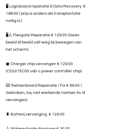
🖥️ Logicboard reparatie & Data Recovery. €
199.00 ( prijs is anders als transplantatie
nodig is ).
🖥️⚠️ Flexgate Reparatie € 129.00 (Geen
beeld of beeld valt weg bij bewegen van
het scherm).
▣ Charger chip vervangen € 129.00
(CD3215C00 usb-c power controller chip).
⌨️ Toetsenboard Reparatie / Fix € 89.00 (
Gebroken, los, niet werkende toetsen fix of
vervangen).
🔋 Batterij vervanging. € 129.00
💧 Waterschade diagnose € 30.00