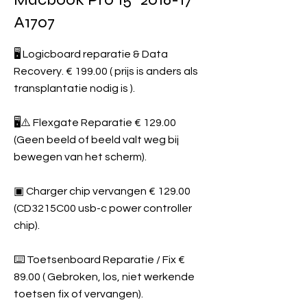
A1707
🖥️ Logicboard reparatie & Data
Recovery. € 199.00 ( prijs is anders als
transplantatie nodig is ).
🖥️⚠️ Flexgate Reparatie € 129.00
(Geen beeld of beeld valt weg bij
bewegen van het scherm).
▣ Charger chip vervangen € 129.00
(CD3215C00 usb-c power controller
chip).
⌨️ Toetsenboard Reparatie / Fix €
89.00 ( Gebroken, los, niet werkende
toetsen fix of vervangen).