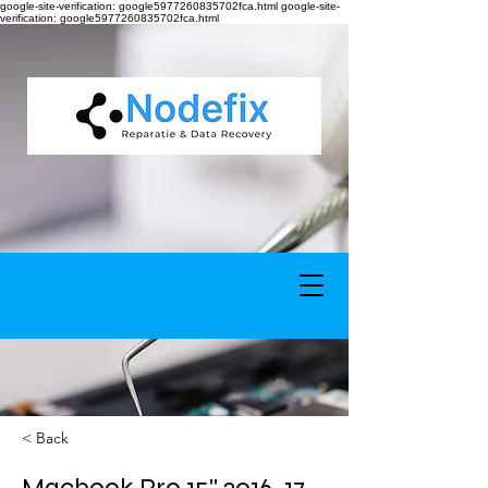
google-site-verification: google5977260835702fca.html google-site-
verification: google5977260835702fca.html
< Back
Macbook Pro 15'' 2016-17