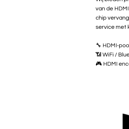
van de HDMI-
chip vervang
service met 
🔧 HDMI-poor
📶 WiFi / Bl
🎮 HDMI enc