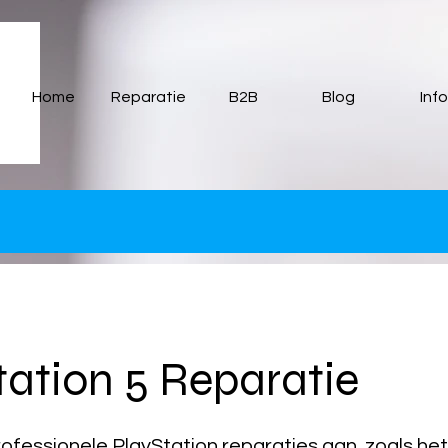
835702fca.html
Home
Reparatie
B2B
Blog
Info
tation 5 Reparatie
rofessionele PlayStation reparaties aan, zoals he