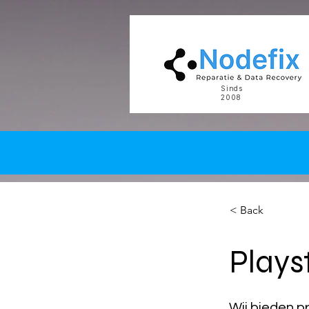
google-site-verification: google5977260835702fca.html google-site-verification: google5977260
Sinds
2008
< Back
Plays
Wij bieden p