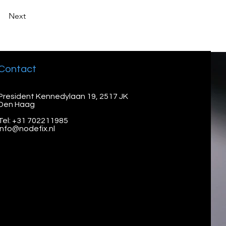
Next
Contact
President Kennedylaan 19, 2517 JK
Den Haag
Tel: +31 702211985
info@nodefix.nl