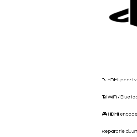
🔧 HDMI-poort v
📶 WiFi / Bluet
🎮 HDMI encode
Reparatie duurt 