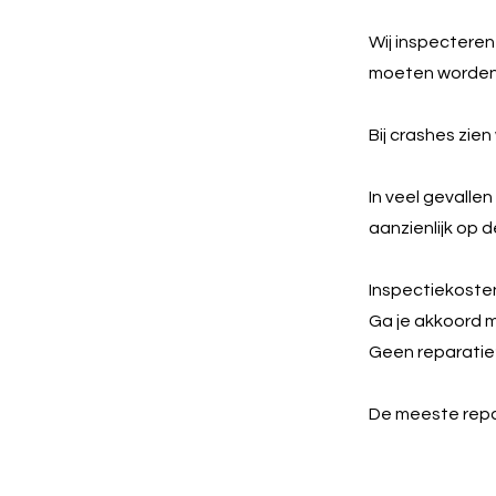
Wij inspectere
moeten worden
Bij crashes zie
In veel gevalle
aanzienlijk op 
Inspectiekosten
Ga je akkoord m
Geen reparatie?
De meeste repar