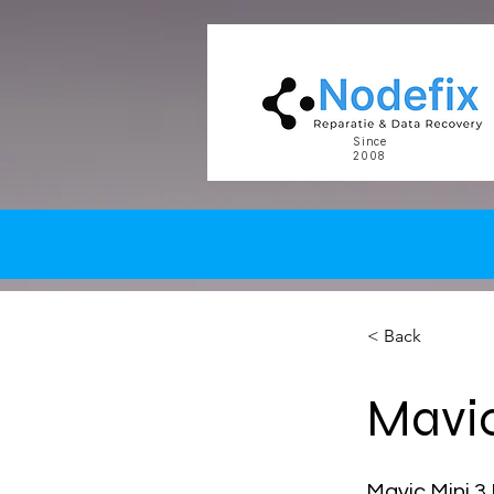
google-site-verification: google5977260835702fca.html google-site-verification: google5977260
Since
2008
< Back
Mavic
Mavic Mini 3