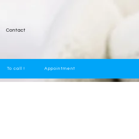
Contact
To call !
Appointment