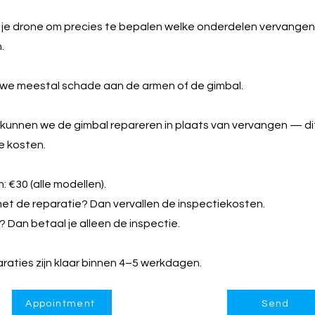
n je drone om precies te bepalen welke onderdelen vervange
.
n we meestal schade aan de armen of de gimbal.
n kunnen we de gimbal repareren in plaats van vervangen — d
de kosten.
: €30 (alle modellen).
et de reparatie? Dan vervallen de inspectiekosten.
 Dan betaal je alleen de inspectie.
aties zijn klaar binnen 4–5 werkdagen.
Appointment
Send