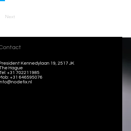
Next
Contact
President Kennedylaan 19, 2517 JK
The Hague
Tel: +31 702211985
Mob: +31 646595076
info@nodefix.nl