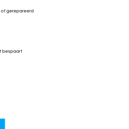
n of gerepareerd
it bespaart