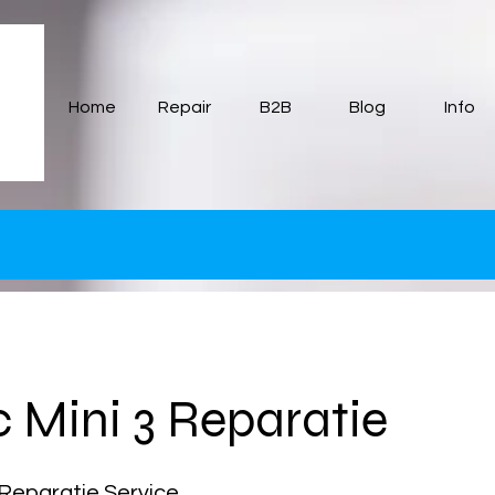
835702fca.html
Home
Repair
B2B
Blog
Info
 Mini 3 Reparatie
 Reparatie Service