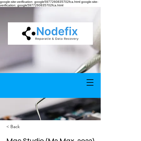
google-site-verification: google5977260835702fca.html google-site-
verification: google5977260835702fca.html
< Back
Mac Studio (M2 Max, 2023)