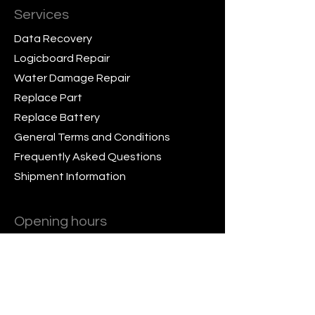
Services
Data Recovery
Logicboard Repair
Water Damage Repair
Replace Part
Replace Battery
General Terms and Conditions
Frequently Asked Questions
Shipment Information
Opening hours
Mon - Fri: 09:30 - 17:00
Sat: By Appointment
Company information
Chamber of Commerce number
2731.95.59
VAT
47.47.08.640
.B.01