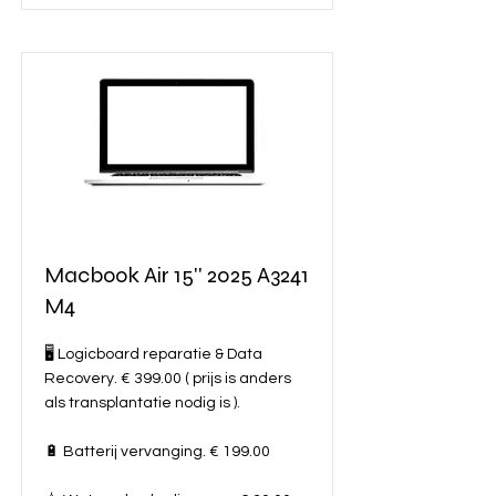
Macbook Air 15'' 2025 A3241
M4
🖥️ Logicboard reparatie & Data
Recovery. € 399.00 ( prijs is anders
als transplantatie nodig is ).
🔋 Batterij vervanging. € 199.00