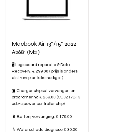
Macbook Air 13''/15'' 2022
A2681 (M2 )
🖥️ Logicboard reparatie & Data
Recovery. € 299.00 ( prijs is anders
als transplantatie nodig is ).
▣ Charger chipset vervangen en
programering € 259.00 (CD3217B13
usb-c power controller chip).
🔋 Batterij vervanging. € 179.00
💧 Waterschade diagnose € 30.00