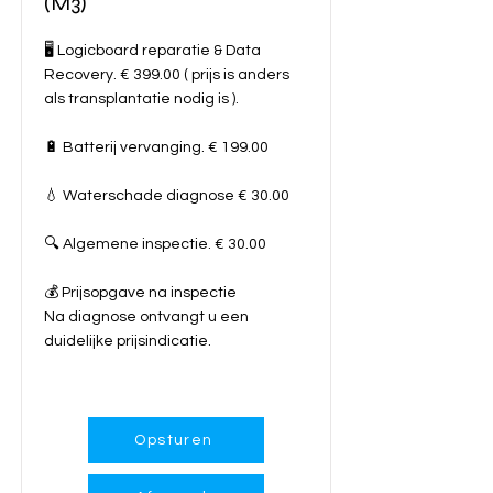
(M3)
🖥️ Logicboard reparatie & Data
Recovery. € 399.00 ( prijs is anders
als transplantatie nodig is ).
🔋 Batterij vervanging. € 199.00
💧 Waterschade diagnose € 30.00
🔍 Algemene inspectie. € 30.00
💰 Prijsopgave na inspectie
Na diagnose ontvangt u een
duidelijke prijsindicatie.
Meer info...
Opsturen