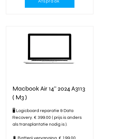
Afspraak
Macbook Air 14'' 2024 A3113
( M3 )
🖥️ Logicboard reparatie & Data
Recovery. € 399.00 ( prijs is anders
als transplantatie nodig is ).
🔋 Batterij vervanging. € 199.00