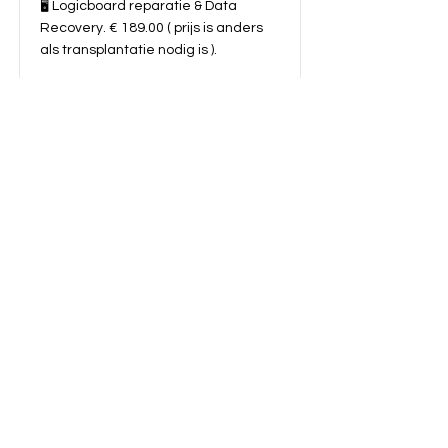
🖥️ Logicboard reparatie & Data
Recovery. € 189.00 ( prijs is anders
als transplantatie nodig is ).
▣ Charger chip vervangen € 149.00 (
CD3215C00 usb-c power controller
chip vervangen).
🔋 Batterij vervanging. € 149.00
💧 Waterschade diagnose € 30.00
🔍 Algemene inspectie. € 30.00
💰 Prijsopgave na inspectie
Na diagnose ontvangt u een
duidelijke prijsindicatie.
Meer info...